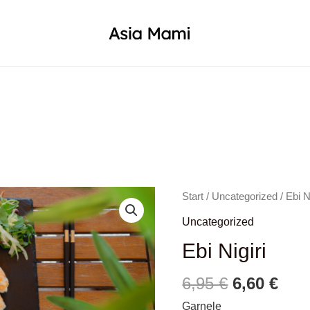
Start
/
Uncategorized
/ Ebi N
Uncategorized
Ebi Nigiri
Ursprüngl
Aktu
6,95
€
6,60
€
Preis
Prei
Garnele