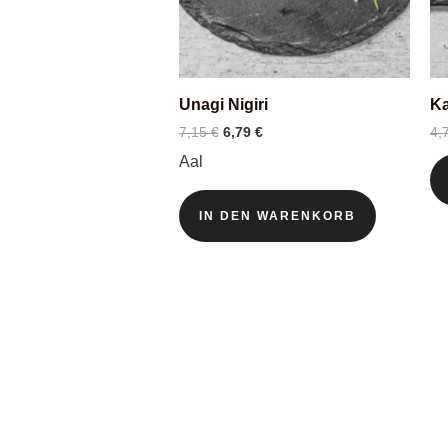
Unagi Nigiri
Ka
Ursprünglicher
Aktueller
7,15
€
6,79
€
4,
Preis
Preis
Aal
war:
ist:
7,15 €
6,79 €.
IN DEN WARENKORB