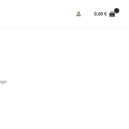
0,00
€
igiri
icher
eller
s