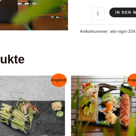
war:
ist:
Ebi
6,95 €
6,60
IN DEN
Nigiri
Menge
Artikelnummer:
ebi-nigiri-204
ukte
Angebot!
Ange