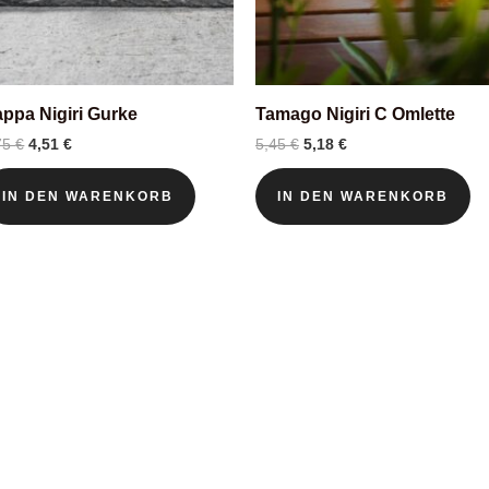
ppa Nigiri Gurke
Tamago Nigiri C Omlette
Ursprünglicher
Aktueller
Ursprünglicher
Aktueller
75
€
4,51
€
5,45
€
5,18
€
Preis
Preis
Preis
Preis
war:
ist:
war:
ist:
IN DEN WARENKORB
IN DEN WARENKORB
4,75 €
4,51 €.
5,45 €
5,18 €.