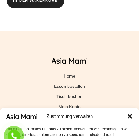
IN DEN WARENKORB
Home
Essen bestellen
Tisch buchen
Mein Konto
Zustimmung verwalten
Datenschutzerklärung
Mindestbestellwert für kostenlosen Versand
Um dir ein optimales Erlebnis zu bieten, verwenden wir Technologien wie
Cookies, um Geräteinformationen zu speichern und/oder darauf