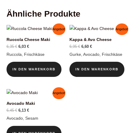
Ähnliche Produkte
Angebot!
Angebot!
Ruccola Cheese Maki
Kappa & Avo Cheese
Ursprünglicher
Aktueller
Ursprünglicher
Aktueller
6,35
€
6,03
€
6,95
€
6,60
€
Preis
Preis
Preis
Preis
Ruccola, Frischkäse
Gurke, Avocado, Frischkäse
war:
ist:
war:
ist:
6,35 €
6,03 €.
6,95 €
6,60 €.
IN DEN WARENKORB
IN DEN WARENKORB
Angebot!
Avocado Maki
Ursprünglicher
Aktueller
6,45
€
6,13
€
Preis
Preis
Avocado, Sesam
war:
ist:
6,45 €
6,13 €.