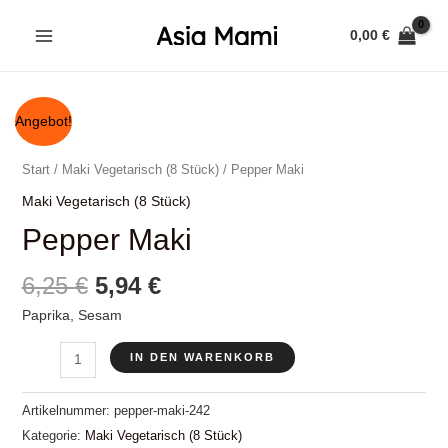
Zum
0,00
€
Inhalt
MAIN
springen
MENU
Angebot!
Start
/
Maki Vegetarisch (8 Stück)
/ Pepper Maki
Maki Vegetarisch (8 Stück)
Pepper Maki
Ursprünglicher
Aktueller
6,25
€
5,94
€
Preis
Preis
Paprika, Sesam
war:
ist:
Pepper
6,25 €
5,94 €.
IN DEN WARENKORB
Maki
Menge
Artikelnummer:
pepper-maki-242
Kategorie:
Maki Vegetarisch (8 Stück)