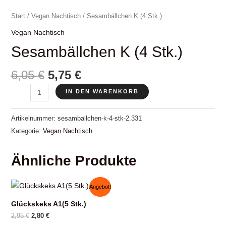
Start
/
Vegan Nachtisch
/ Sesambällchen K (4 Stk.)
Vegan Nachtisch
Sesambällchen K (4 Stk.)
Ursprünglicher
Aktueller
6,05
€
5,75
€
Preis
Preis
Sesambällchen
IN DEN WARENKORB
war:
ist:
K
6,05 €
5,75 €.
(4
Artikelnummer:
sesamballchen-k-4-stk-2.331
Stk.)
Kategorie:
Vegan Nachtisch
Menge
Ähnliche Produkte
Angebot!
Glückskeks A1(5 Stk.)
Ursprünglicher
Aktueller
2,95
€
2,80
€
Preis
Preis