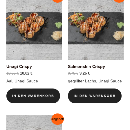
Unagi Crispy
Salmonskin Crispy
Ursprünglicher
Aktueller
Ursprünglicher
Aktueller
10,55
€
10,02
€
9,75
€
9,26
€
Preis
Preis
Preis
Preis
Aal, Unagi Sauce
gegrillter Lachs, Unagi Sauce
war:
ist:
war:
ist:
10,55 €
10,02 €.
9,75 €
9,26 €.
IN DEN WARENKORB
IN DEN WARENKORB
Angebot!