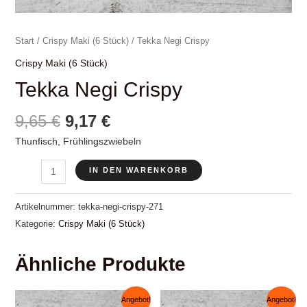
Start
/
Crispy Maki (6 Stück)
/ Tekka Negi Crispy
Crispy Maki (6 Stück)
Tekka Negi Crispy
Ursprünglicher
Aktueller
9,65
€
9,17
€
Preis
Preis
Thunfisch, Frühlingszwiebeln
war:
ist:
Tekka
9,65 €
9,17 €.
IN DEN WARENKORB
Negi
Crispy
Artikelnummer:
tekka-negi-crispy-271
Menge
Kategorie:
Crispy Maki (6 Stück)
Ähnliche Produkte
Angebot!
Angebot!