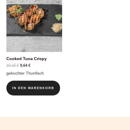
Cooked Tuna Crispy
Ursprünglicher
Aktueller
10,15
€
9,64
€
Preis
Preis
gekochter Thunfisch
war:
ist:
10,15 €
9,64 €.
IN DEN WARENKORB