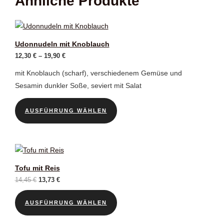
Ähnliche Produkte
Udonnudeln mit Knoblauch
Preisspanne:
12,30
€
–
19,90
€
12,30 €
bis
mit Knoblauch (scharf), verschiedenem Gemüse und
19,90 €
Sesamin dunkler Soße, seviert mit Salat
Dieses
AUSFÜHRUNG WÄHLEN
Produkt
weist
mehrere
Varianten
auf.
Tofu mit Reis
Die
Ursprünglicher
Aktueller
14,45
€
13,73
€
Preis
Preis
Optionen
Dieses
war:
ist:
können
AUSFÜHRUNG WÄHLEN
14,45 €
13,73 €.
Produkt
auf
weist