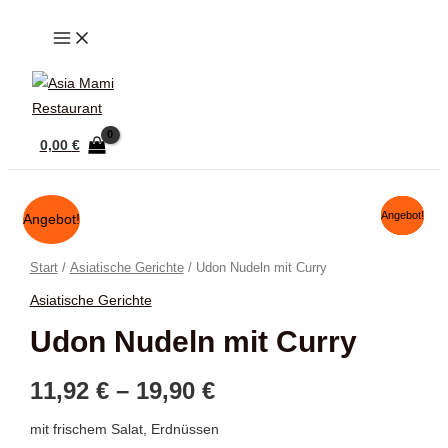
Zum
MAIN
Inhalt
MENU
springen
0,00
€
Angebot!
Angebot!
Angebot!
Angebot!
Start
/
Asiatische Gerichte
/ Udon Nudeln mit Curry
Asiatische Gerichte
Udon Nudeln mit Curry
Preisspanne:
11,92
€
–
19,90
€
11,92 €
mit frischem Salat, Erdnüssen
bis