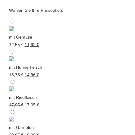
19,90 €
Wählen Sie Ihre Preisoption:
mit Gemüse
Ursprünglicher
Aktueller
12,55
€
11,92
€
Preis
Preis
war:
ist:
12,55 €
11,92 €.
mit Hühnerfleisch
Ursprünglicher
Aktueller
15,75
€
14,96
€
Preis
Preis
war:
ist:
15,75 €
14,96 €.
mit Rindfleisch
Ursprünglicher
Aktueller
17,95
€
17,05
€
Preis
Preis
war:
ist:
17,95 €
17,05 €.
mit Garnelen
Ursprünglicher
Aktueller
20,95
€
19,90
€