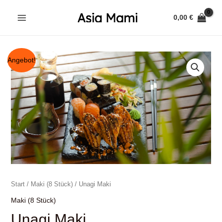
Zum
0,00
€
Inhalt
MAIN
springen
MENU
Angebot!
Start
/
Maki (8 Stück)
/ Unagi Maki
Maki (8 Stück)
Unagi Maki