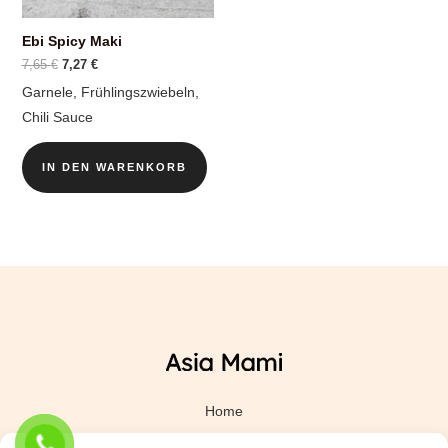
Ebi Spicy Maki
Ursprünglicher
Aktueller
7,65
€
7,27
€
Preis
Preis
Garnele, Frühlingszwiebeln,
war:
ist:
7,65 €
7,27 €.
Chili Sauce
IN DEN WARENKORB
Home
Essen bestellen