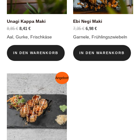
Unagi Kappa Maki
Ebi Negi Maki
Ursprünglicher
Aktueller
Ursprünglicher
Aktueller
8,85
€
8,41
€
7,35
€
6,98
€
Preis
Preis
Preis
Preis
Aal, Gurke, Frischkäse
Garnele, Frühlingszwiebeln
war:
ist:
war:
ist:
8,85 €
8,41 €.
7,35 €
6,98 €.
IN DEN WARENKORB
IN DEN WARENKORB
Angebot!