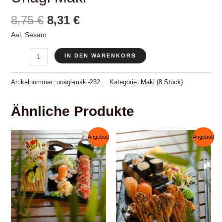
Ursprünglicher
Aktueller
8,75
€
8,31
€
Preis
Preis
Aal, Sesam
war:
ist:
Unagi
8,75 €
8,31 €.
IN DEN WARENKORB
Maki
Menge
Artikelnummer:
unagi-maki-232
Kategorie:
Maki (8 Stück)
Ähnliche Produkte
Angebot!
Angebot!