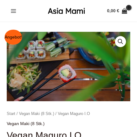
Zum
0,00
€
Inhalt
MAIN
springen
MENU
Angebot!
Start
/
Vegan Maki (8 Stk.)
/ Vegan Maguro I.O
Vegan Maki (8 Stk.)
Vegan Maguro I.O