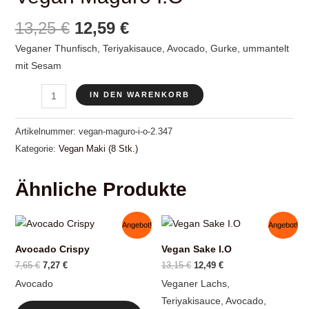
Ursprünglicher
Aktueller
13,25
€
12,59
€
Preis
Preis
Veganer Thunfisch, Teriyakisauce, Avocado, Gurke, ummantelt
war:
ist:
mit Sesam
13,25 €
12,59 €.
Vegan
IN DEN WARENKORB
Maguro
I.O
Artikelnummer:
vegan-maguro-i-o-2.347
Menge
Kategorie:
Vegan Maki (8 Stk.)
Ähnliche Produkte
Angebot!
Angebot!
Avocado Crispy
Vegan Sake I.O
Ursprünglicher
Aktueller
Ursprünglicher
Aktueller
7,65
€
7,27
€
13,15
€
12,49
€
Preis
Preis
Preis
Preis
Avocado
Veganer Lachs,
war:
ist:
war:
ist:
7,65 €
7,27 €.
13,15 €
12,49 €.
Teriyakisauce, Avocado,