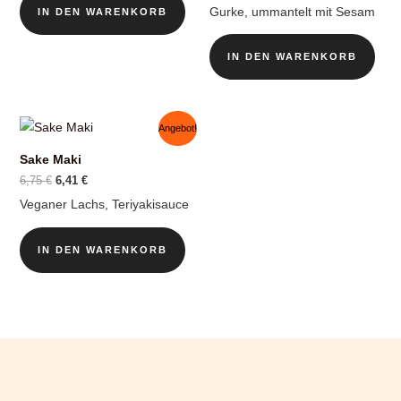
Gurke, ummantelt mit Sesam
IN DEN WARENKORB
IN DEN WARENKORB
Angebot!
Sake Maki
Ursprünglicher
Aktueller
6,75
€
6,41
€
Preis
Preis
Veganer Lachs, Teriyakisauce
war:
ist:
6,75 €
6,41 €.
IN DEN WARENKORB