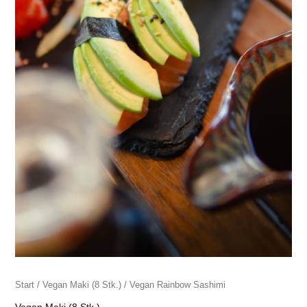
Start
/
Vegan Maki (8 Stk.)
/ Vegan Rainbow Sashimi