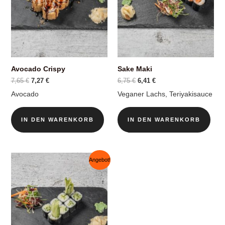
Avocado Crispy
Sake Maki
Ursprünglicher
Aktueller
Ursprünglicher
Aktueller
7,65
€
7,27
€
6,75
€
6,41
€
Preis
Preis
Preis
Preis
Avocado
Veganer Lachs, Teriyakisauce
war:
ist:
war:
ist:
7,65 €
7,27 €.
6,75 €
6,41 €.
IN DEN WARENKORB
IN DEN WARENKORB
Angebot!