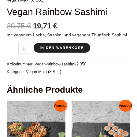
Vegan Maki (8 Stk.)
Vegan Rainbow Sashimi
Ursprünglicher
Aktueller
20,75
€
19,71
€
Preis
Preis
mit veganem Lachs, Sashimi und veganem Thunfisch Sashimi
war:
ist:
Vegan
20,75 €
19,71 €.
IN DEN WARENKORB
Rainbow
Sashimi
Artikelnummer:
vegan-rainbow-sashimi-2.350
Menge
Kategorie:
Vegan Maki (8 Stk.)
Ähnliche Produkte
Angebot!
Angebot!