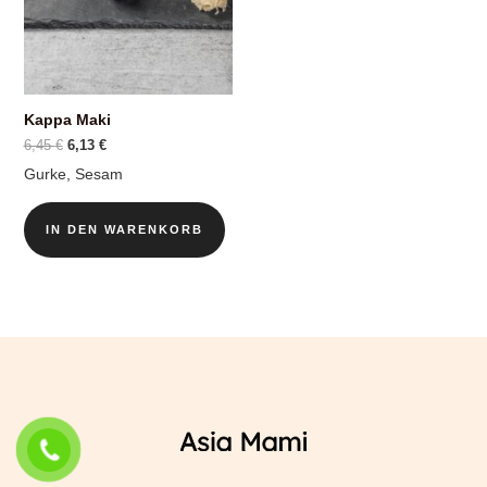
Kappa Maki
Ursprünglicher
Aktueller
6,45
€
6,13
€
Preis
Preis
Gurke, Sesam
war:
ist:
6,45 €
6,13 €.
IN DEN WARENKORB